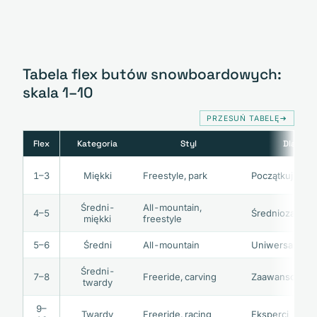
Tabela flex butów snowboardowych:
skala 1–10
PRZESUŃ TABELĘ
Flex
Kategoria
Styl
Dla kog
1–3
Miękki
Freestyle, park
Początkujący, j
Średni-
All-mountain,
4–5
Średniozaawa
miękki
freestyle
5–6
Średni
All-mountain
Uniwersalni je
Średni-
7–8
Freeride, carving
Zaawansowani
twardy
9–
Twardy
Freeride, racing
Eksperci