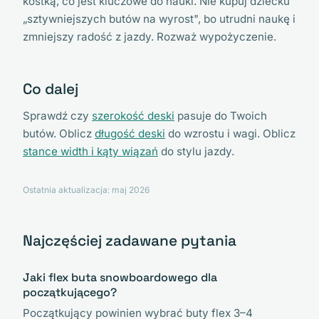
kostką, co jest kluczowe do nauki. Nie kupuj dziecku
„sztywniejszych butów na wyrost", bo utrudni naukę i
zmniejszy radość z jazdy. Rozważ wypożyczenie.
Co dalej
Sprawdź czy
szerokość deski
pasuje do Twoich
butów. Oblicz
długość deski
do wzrostu i wagi. Oblicz
stance width i kąty wiązań
do stylu jazdy.
Ostatnia aktualizacja: maj 2026
Najczęściej zadawane pytania
Jaki flex buta snowboardowego dla
początkującego?
Początkujący powinien wybrać buty flex 3–4