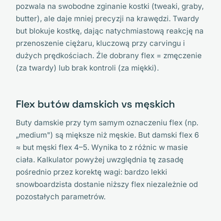
pozwala na swobodne zginanie kostki (tweaki, graby,
butter), ale daje mniej precyzji na krawędzi. Twardy
but blokuje kostkę, dając natychmiastową reakcję na
przenoszenie ciężaru, kluczową przy carvingu i
dużych prędkościach. Źle dobrany flex = zmęczenie
(za twardy) lub brak kontroli (za miękki).
Flex butów damskich vs męskich
Buty damskie przy tym samym oznaczeniu flex (np.
„medium") są miększe niż męskie. But damski flex 6
≈ but męski flex 4–5. Wynika to z różnic w masie
ciała. Kalkulator powyżej uwzględnia tę zasadę
pośrednio przez korektę wagi: bardzo lekki
snowboardzista dostanie niższy flex niezależnie od
pozostałych parametrów.