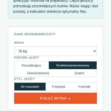
(precyzja i kontrola na prędkości). Ciężsi jeźdźcy
potrzebują sztywniejszych butów. Wpisz wagę i styl
poniżej, a kalkulator dobierze optymalny flex.
DANE SNOWBOARDZISTY
WAGA
POZIOM JAZDY
Początkujący
Średniozaawansowany
Zaawansowany
Expert
STYL JAZDY
All-mountain
Freestyle
Freeride
POKAŻ WYNIK ↓