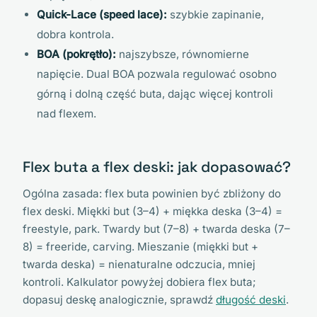
Quick-Lace (speed lace):
szybkie zapinanie,
dobra kontrola.
BOA (pokrętło):
najszybsze, równomierne
napięcie. Dual BOA pozwala regulować osobno
górną i dolną część buta, dając więcej kontroli
nad flexem.
Flex buta a flex deski: jak dopasować?
Ogólna zasada: flex buta powinien być zbliżony do
flex deski. Miękki but (3–4) + miękka deska (3–4) =
freestyle, park. Twardy but (7–8) + twarda deska (7–
8) = freeride, carving. Mieszanie (miękki but +
twarda deska) = nienaturalne odczucia, mniej
kontroli. Kalkulator powyżej dobiera flex buta;
dopasuj deskę analogicznie, sprawdź
długość deski
.