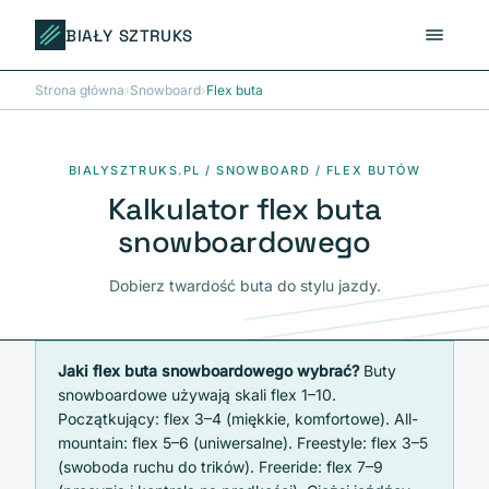
BIAŁY SZTRUKS
Strona główna
›
Snowboard
›
Flex buta
BIALYSZTRUKS.PL / SNOWBOARD / FLEX BUTÓW
Kalkulator flex buta
snowboardowego
Dobierz twardość buta do stylu jazdy.
Jaki flex buta snowboardowego wybrać?
Buty
snowboardowe używają skali flex 1–10.
Początkujący: flex 3–4 (miękkie, komfortowe). All-
mountain: flex 5–6 (uniwersalne). Freestyle: flex 3–5
(swoboda ruchu do trików). Freeride: flex 7–9