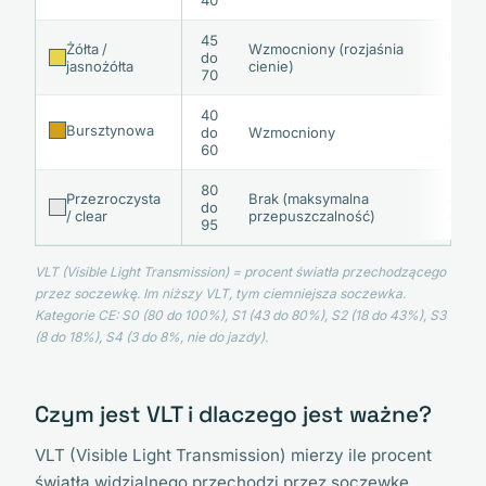
40
45
Żółta /
Wzmocniony (rozjaśnia
do
Pochm
jasnożółta
cienie)
70
40
Pochm
Bursztynowa
do
Wzmocniony
teren
60
80
Przezroczysta
Brak (maksymalna
Jazda
do
/ clear
przepuszczalność)
bardz
95
VLT (Visible Light Transmission) = procent światła przechodzącego
przez soczewkę. Im niższy VLT, tym ciemniejsza soczewka.
Kategorie CE: S0 (80 do 100%), S1 (43 do 80%), S2 (18 do 43%), S3
(8 do 18%), S4 (3 do 8%, nie do jazdy).
Czym jest VLT i dlaczego jest ważne?
VLT (Visible Light Transmission) mierzy ile procent
światła widzialnego przechodzi przez soczewkę