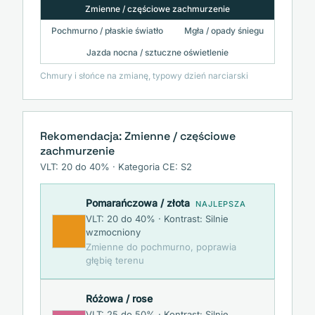
Zmienne / częściowe zachmurzenie
Pochmurno / płaskie światło
Mgła / opady śniegu
Jazda nocna / sztuczne oświetlenie
Chmury i słońce na zmianę, typowy dzień narciarski
Rekomendacja:
Zmienne / częściowe
zachmurzenie
VLT:
20
do
40
% · Kategoria CE:
S2
Pomarańczowa / złota
NAJLEPSZA
VLT:
20
do
40
% · Kontrast:
Silnie
wzmocniony
Zmienne do pochmurno, poprawia
głębię terenu
Różowa / rose
VLT:
25
do
50
% · Kontrast:
Silnie