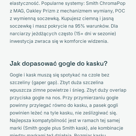
elastyczność. Popularne systemy: Smith ChromaPop
z MAG, Oakley Prizm z mechanizmem wymiany, POC
z wymienną soczewką. Kupujesz ciemną i jasną
soczewkę i masz pokrycie na 95% warunków. Dla
narciarzy jeżdżących często (15+ dni w sezonie)
inwestycja zwraca się w komforcie widzenia.
Jak dopasować gogle do kasku?
Gogle i kask muszą się spotykać na czole bez
szczeliny (gaper gap). Zbyt duża szczelina
wpuszcza zimne powietrze i śnieg. Zbyt duży overlap
przyciska gogle na nos. Przy przymierzaniu gogle
powinny przylegać równo do kasku, a pasek gogli
powinien leżeć na tyle kasku, nie ześlizgiwać się.
Najlepsza kompatybilność jest w ramach tej samej
marki (Smith gogle plus Smith kask), ale kombinacje
między markami też działają. Rozmiar kasku