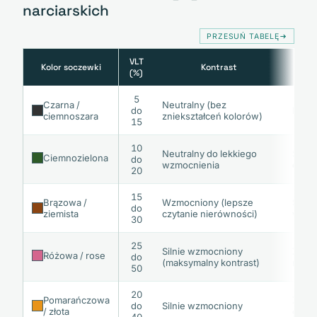
narciarskich
PRZESUŃ TABELĘ
VLT
Kolor soczewki
Kontrast
(%)
5
Czarna /
Neutralny (bez
do
Pełne
ciemnoszara
zniekształceń kolorów)
15
10
Neutralny do lekkiego
Słone
Ciemnozielona
do
wzmocnienia
oczu 
20
15
Brązowa /
Wzmocniony (lepsze
Słone
do
ziemista
czytanie nierówności)
wsze
30
25
Silnie wzmocniony
Zmien
Różowa / rose
do
(maksymalny kontrast)
najba
50
20
Pomarańczowa
Zmien
do
Silnie wzmocniony
/ złota
głębi