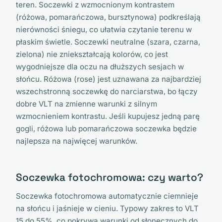
teren. Soczewki z wzmocnionym kontrastem
(różowa, pomarańczowa, bursztynowa) podkreślają
nierówności śniegu, co ułatwia czytanie terenu w
płaskim świetle. Soczewki neutralne (szara, czarna,
zielona) nie zniekształcają kolorów, co jest
wygodniejsze dla oczu na dłuższych sesjach w
słońcu. Różowa (rose) jest uznawana za najbardziej
wszechstronną soczewkę do narciarstwa, bo łączy
dobre VLT na zmienne warunki z silnym
wzmocnieniem kontrastu. Jeśli kupujesz jedną parę
gogli, różowa lub pomarańczowa soczewka będzie
najlepsza na najwięcej warunków.
Soczewka fotochromowa: czy warto?
Soczewka fotochromowa automatycznie ciemnieje
na słońcu i jaśnieje w cieniu. Typowy zakres to VLT
15 do 55%, co pokrywa warunki od słonecznych do