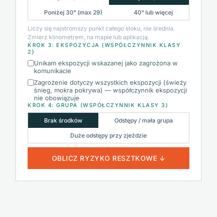
Poniżej 30° (max 29)
40° lub więcej
Liczy się najstromszy punkt całego stoku, nie średnia.
Zmierz klinometrem, na mapie lub aplikacją.
KROK 3: EKSPOZYCJA (WSPÓŁCZYNNIK KLASY
2)
Unikam ekspozycji wskazanej jako zagrożona w
komunikacie
Zagrożenie dotyczy wszystkich ekspozycji (świeży
śnieg, mokra pokrywa) — współczynnik ekspozycji
nie obowiązuje
KROK 4: GRUPA (WSPÓŁCZYNNIK KLASY 3)
Brak środków
Odstępy / mała grupa
Duże odstępy przy zjeździe
OBLICZ RYZYKO RESZTKOWE ↓