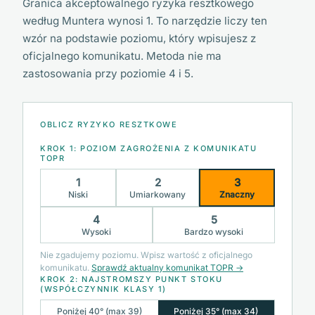
Granica akceptowalnego ryzyka resztkowego
według Muntera wynosi 1. To narzędzie liczy ten
wzór na podstawie poziomu, który wpisujesz z
oficjalnego komunikatu. Metoda nie ma
zastosowania przy poziomie 4 i 5.
OBLICZ RYZYKO RESZTKOWE
KROK 1: POZIOM ZAGROŻENIA Z KOMUNIKATU
TOPR
1
2
3
Niski
Umiarkowany
Znaczny
4
5
Wysoki
Bardzo wysoki
Nie zgadujemy poziomu. Wpisz wartość z oficjalnego
komunikatu.
Sprawdź aktualny komunikat TOPR →
KROK 2: NAJSTROMSZY PUNKT STOKU
(WSPÓŁCZYNNIK KLASY 1)
Poniżej 40° (max 39)
Poniżej 35° (max 34)